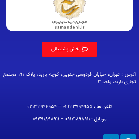
بخش پشتیبانی
آدرس : تهران، خیابان فردوسی جنوبی، کوچه باربد، پلاک 91، مجتمع
تجاری باربد، واحد 3
تلفن ها : 02133994955 – 02133994954
موبایل : 09121898911 – 09391898911