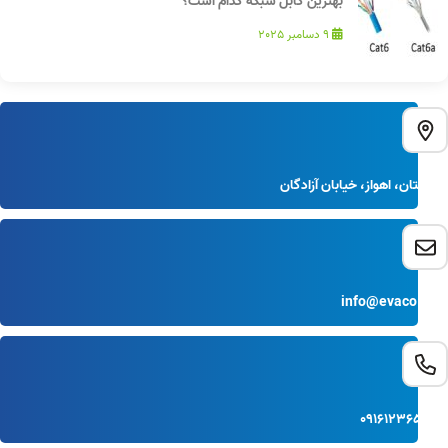
بهترین کابل شبکه کدام است؟
9 دسامبر 2025
خوزستان، اهواز، خیابان آزادگان
info@evaco.com
091612365478