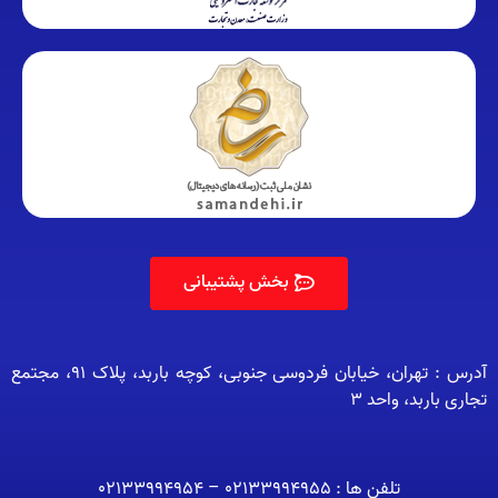
بخش پشتیبانی
آدرس : تهران، خیابان فردوسی جنوبی، کوچه باربد، پلاک 91، مجتمع
تجاری باربد، واحد 3
تلفن ها : 02133994955 – 02133994954