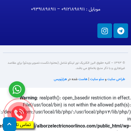
موبایل : 09121898911 – 09391898911
© 1393 – کلیه حقوق البرز الکتریک نور لینکو شامل (محتوا،تکست،تصویر،ویدئو) برای مقاصد
غیرتجاری و با ذکر منبع بلامانع می باشد.
طراحی سایت
و
سئو سایت
|
هاست
شده در
هزارنویس
Warning
: realpath(): open_basedir restriction in effect.
File(/usr/local/bin) is not within the allowed path(s):
:/dev/urandom:/usr/local/lib/php/:/usr/local/php74/lib/php/)
in
تماس تلفنی
elecnor/domains/alborzelectricnoorlinco.com/public_html/wp-