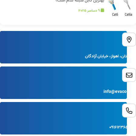
بهترین کابل شبکه کدام است؟
9 دسامبر 2025
خوزستان، اهواز، خیابان آزادگان
info@evaco.com
091612365478