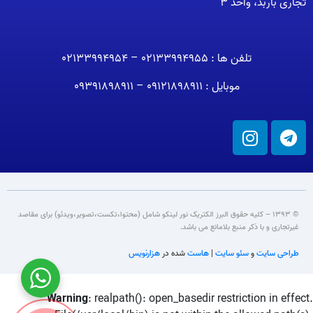
تجاری باربد، واحد 3
تلفن ها : 02133994955 – 02133994954
موبایل : 09121898911 – 09391898911
© 1393 – کلیه حقوق البرز الکتریک نور لینکو شامل (محتوا،تکست،تصویر،ویدئو) برای مقاصد
غیرتجاری و با ذکر منبع بلامانع می باشد.
طراحی سایت
و
سئو سایت
|
هاست
شده در
هزارنویس
Warning
: realpath(): open_basedir restriction in effect.